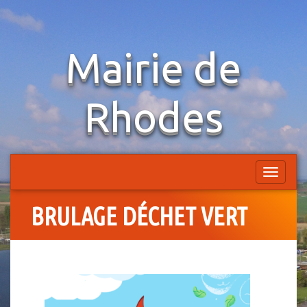
Aller
Mairie de
au
contenu
Rhodes
Afficher
la
navigatio
BRULAGE DÉCHET VERT