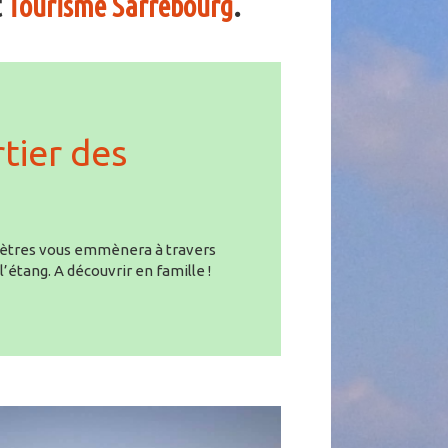
t
Tourisme Sarrebourg
.
tier des
omètres vous emmènera à travers
’étang. A découvrir en famille !