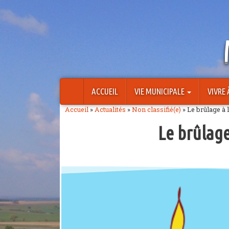
Aller
au
contenu
ACCUEIL
VIE MUNICIPALE
VIVRE
Accueil
»
Actualités
»
Non classifié(e)
»
Le brûlage à l
Le brûlage 