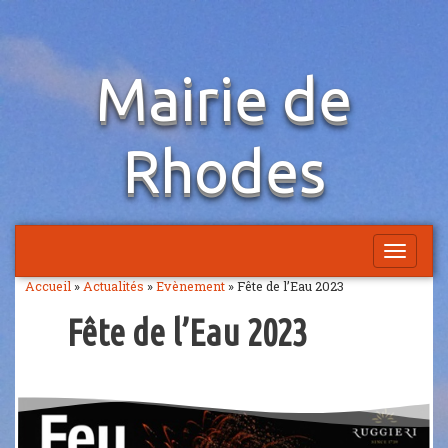
Aller
Mairie de
au
contenu
Rhodes
Afficher
la
Accueil
»
Actualités
»
Evènement
»
Fête de l’Eau 2023
navigatio
Fête de l’Eau 2023