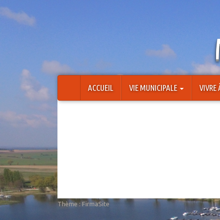
Aller
au
contenu
ACCUEIL
VIE MUNICIPALE
VIVRE
Thème :
FirmaSite