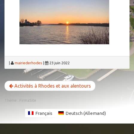
|
mairiederhodes
|
23 juin 2022
Activités à Rhodes et aux alentours
Thème :
FirmaSite
Français
Deutsch
(
Allemand
)