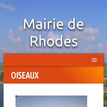
Aller
Mairie de
au
contenu
Rhodes
Afficher
la
navigatio
OISEAUX