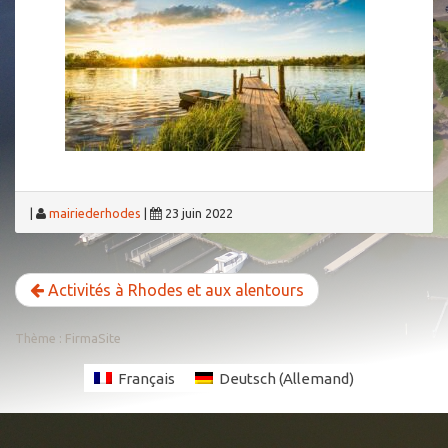
|
mairiederhodes
|
23 juin 2022
Activités à Rhodes et aux alentours
Thème :
FirmaSite
Français
Deutsch
(
Allemand
)