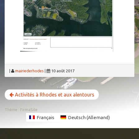
|
mairiederhodes
|
10 août 2017
Activités à Rhodes et aux alentours
Thème :
FirmaSite
Français
Deutsch
(
Allemand
)