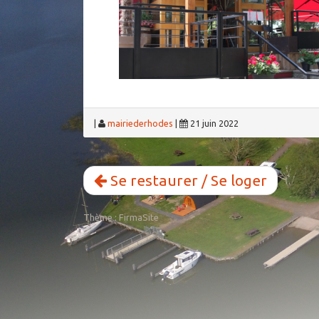
|
mairiederhodes
|
21 juin 2022
Se restaurer / Se loger
Thème :
FirmaSite