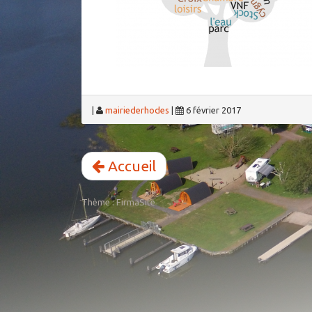
|
mairiederhodes
|
6 février 2017
Accueil
Thème :
FirmaSite