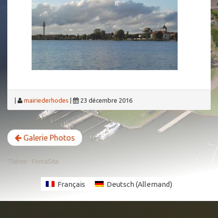
|
mairiederhodes
|
23 décembre 2016
Galerie Photos
Thème :
FirmaSite
Français
Deutsch
(
Allemand
)