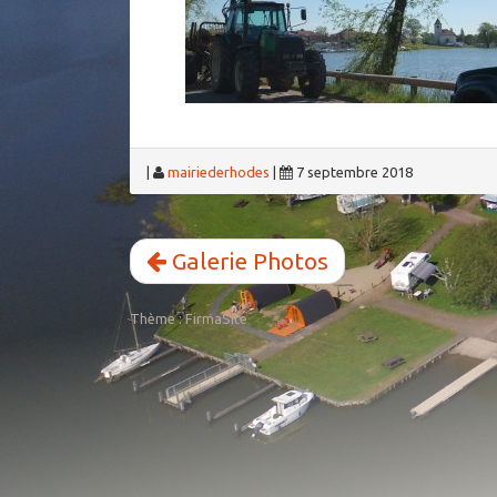
|
mairiederhodes
|
7 septembre 2018
Galerie Photos
Thème :
FirmaSite