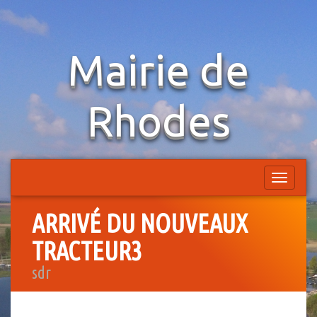
Aller
Mairie de
au
contenu
Rhodes
Afficher
la
navigatio
ARRIVÉ DU NOUVEAUX
TRACTEUR3
sdr