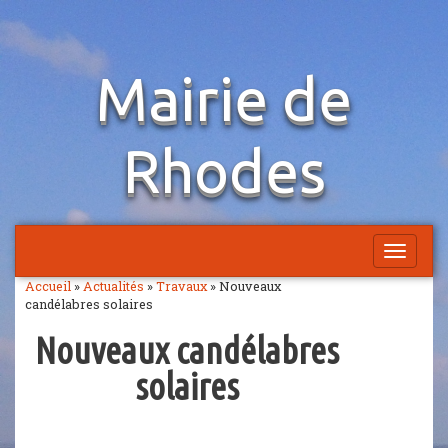
Aller
Mairie de
au
contenu
Rhodes
Afficher
la
Accueil
»
Actualités
»
Travaux
»
Nouveaux
navigatio
candélabres solaires
Nouveaux candélabres
solaires