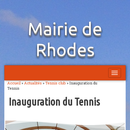
Aller
Mairie de
au
contenu
Rhodes
Afficher
la
Accueil
»
Actualités
»
Tennis club
»
Inauguration du
navigatio
Tennis
Inauguration du Tennis