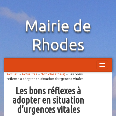
Aller
Mairie de
au
contenu
Rhodes
Afficher
la
Accueil
»
Actualités
»
Non classifié(e)
»
Les bons
navigatio
réflexes à adopter en situation d’urgences vitales
Les bons réflexes à
adopter en situation
d’urgences vitales