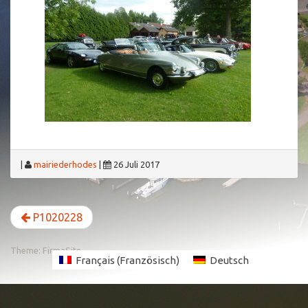
|
mairiederhodes
|
26 Juli 2017
P1020228
Theme:
FirmaSite
Français
(
Französisch
)
Deutsch