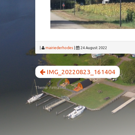
|
mairiederhodes
|
24 August 2022
IMG_20220823_161404
Theme:
FirmaSite