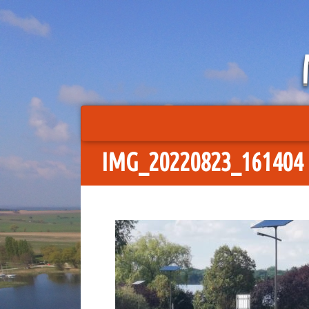
Springe
zum
Inhalt
IMG_20220823_161404